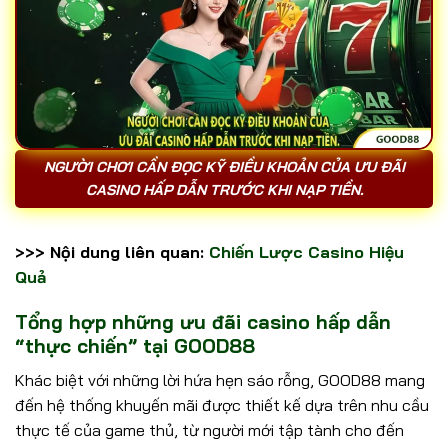
NGƯỜI CHƠI CẦN ĐỌC KỸ ĐIỀU KHOẢN CỦA ƯU ĐÃI
CASINO HẤP DẪN TRƯỚC KHI NẠP TIỀN.
>>> Nội dung liên quan:
Chiến Lược Casino Hiệu
Quả
Tổng hợp những ưu đãi casino hấp dẫn
“thực chiến” tại GOOD88
Khác biệt với những lời hứa hẹn sáo rỗng, GOOD88 mang
đến hệ thống khuyến mãi được thiết kế dựa trên nhu cầu
thực tế của game thủ, từ người mới tập tành cho đến