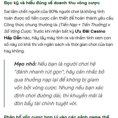
Đọc kỹ và hiểu đúng về doanh thu vòng cược
Sai lầm chết người của 90% người chơi là không tính
toán được số tiền cược cần thiết để hoàn thành yêu cầu.
Công thức chung thường là:
(Tiền Nạp + Tiền Thưởng) x
Số Vòng Cược
. Trước khi nhận bất kỳ
Ưu Đãi Casino
Hấp Dẫn
nào, hãy lấy máy tính ra và nhẩm tính xem con
số này có khả thi với ngân sách và thời gian chơi của bạn
hay không.
Mẹo nhỏ:
Nếu bạn là người chơi hệ
“đánh nhanh rút gọn”, hãy cân nhắc bỏ
qua thưởng nạp lại để không bị giam
vốn bởi vòng cược. Nhưng nếu bạn xác
định chơi đường dài, thì khuyến mãi là
đòn bẩy tài chính tuyệt vời.
Phân bổ vốn cược hợp lý vào các sảnh game thế