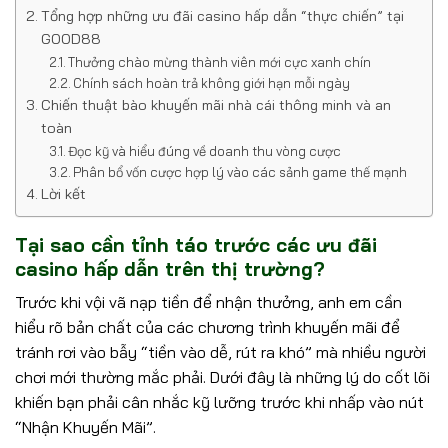
Tổng hợp những ưu đãi casino hấp dẫn “thực chiến” tại
GOOD88
Thưởng chào mừng thành viên mới cực xanh chín
Chính sách hoàn trả không giới hạn mỗi ngày
Chiến thuật bào khuyến mãi nhà cái thông minh và an
toàn
Đọc kỹ và hiểu đúng về doanh thu vòng cược
Phân bổ vốn cược hợp lý vào các sảnh game thế mạnh
Lời kết
Tại sao cần tỉnh táo trước các ưu đãi
casino hấp dẫn trên thị trường?
Trước khi vội vã nạp tiền để nhận thưởng, anh em cần
hiểu rõ bản chất của các chương trình khuyến mãi để
tránh rơi vào bẫy “tiền vào dễ, rút ra khó” mà nhiều người
chơi mới thường mắc phải. Dưới đây là những lý do cốt lõi
khiến bạn phải cân nhắc kỹ lưỡng trước khi nhấp vào nút
“Nhận Khuyến Mãi”.