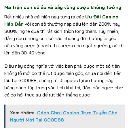
Ma trận con số ảo và bẫy vòng cược không tưởng
Rất nhiều nhà cái hiện nay tung ra các
Ưu Đãi Casino
Hấp Dẫn
với con số thưởng nạp đầu lên đến 200% hay
300%, nghe qua thì rất kích thích lòng tham. Tuy nhiên,
đằng sau những con số hào nhoáng đó thường là yêu
cầu vòng cược (doanh thu cược) cao ngất ngưởng, có khi
lên đến 30-40 vòng.
Điều này đồng nghĩa với việc bạn phải cược một số tiền
khổng lồ mới có thể rút được tiền gốc, chưa nói đến tiền
lãi. Tại GOOD88, chúng tôi đi ngược lại xu hướng này
bằng cách tập trung vào tính khả thi, đảm bảo người chơi
có cơ hội thực sự để rút tiền thắng cược.
Xem thêm:
Cách Chơi Casino Trực Tuyến Cho
Người Mới Tại GOOD88