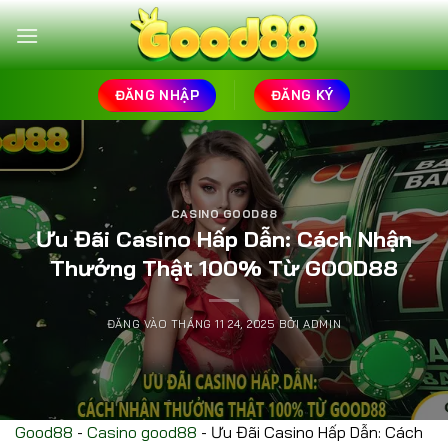
Bỏ
qua
nội
dung
ĐĂNG NHẬP
ĐĂNG KÝ
CASINO GOOD88
Ưu Đãi Casino Hấp Dẫn: Cách Nhận
Thưởng Thật 100% Từ GOOD88
ĐĂNG VÀO
THÁNG 11 24, 2025
BỞI
ADMIN
Good88
-
Casino good88
-
Ưu Đãi Casino Hấp Dẫn: Cách