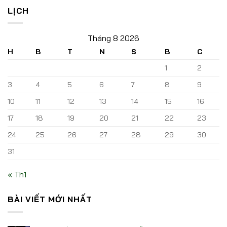
LỊCH
Tháng 8 2026
H
B
T
N
S
B
C
1
2
3
4
5
6
7
8
9
10
11
12
13
14
15
16
17
18
19
20
21
22
23
24
25
26
27
28
29
30
31
« Th1
BÀI VIẾT MỚI NHẤT