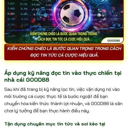
KIỂM CHỨNG CHÉO LÀ BƯỚC QUAN TRỌNG TRONG CÁCH
ĐỌC TIN TỨC CÁ CƯỢC HIỆU QUẢ.
Áp dụng kỹ năng đọc tin vào thực chiến tại
nhà cái GOOD88
Sau khi đã trang bị kỹ năng lọc tin, việc vận dụng nó vào
môi trường cá cược thực tế là bước ngoặt để bạn
chuyển hóa kiến thức thành lợi nhuận, và GOOD88 là sân
chơi lý tưởng để bạn thực hành điều này.
Tận dụng chuyên mục tin tức và soi kèo tại