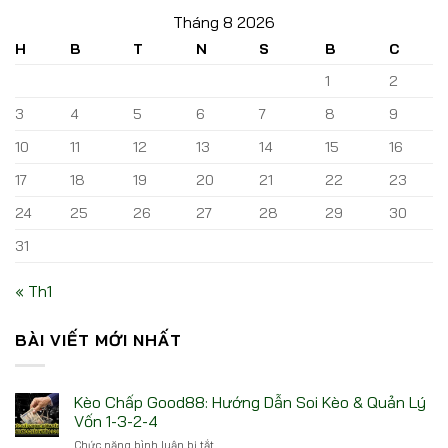
Tháng 8 2026
H
B
T
N
S
B
C
1
2
3
4
5
6
7
8
9
10
11
12
13
14
15
16
17
18
19
20
21
22
23
24
25
26
27
28
29
30
31
« Th1
BÀI VIẾT MỚI NHẤT
Kèo Chấp Good88: Hướng Dẫn Soi Kèo & Quản Lý
Vốn 1-3-2-4
ở
Chức năng bình luận bị tắt