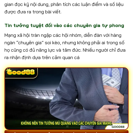
gian đọc kỹ nội dung, phân tích các luận điểm và số liệu
được đưa ra trong bài viết.
Tin tưởng tuyệt đối vào các chuyên gia tự phong
Mạng xã hội tràn ngập các hội nhóm, diễn đàn với hàng
ngàn “chuyên gia” soi kèo, nhưng không phải ai trong số
họ cũng có đủ năng lực và tâm đức. Nhiều người chỉ đưa
ra nhận định dựa trên cảm quan cá