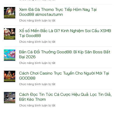
Kèo
Chấp
Xem Đá Gà Thomo Trực Tiếp Hôm Nay Tại
Good88:
Good88 almostautumn
Hướng
ở
Chức năng bình luận bị tắt
Dẫn
Xem
Soi
Đá
Xổ số Miền Bắc Là Gì? Kinh Nghiệm Soi Cầu XSMB
Kèo
Gà
&
Tại Good88
Thomo
Quản
ở
Chức năng bình luận bị tắt
Trực
Lý
Xổ
Tiếp
Vốn
số
Bắn Cá Đổi Thưởng Good88: Bí Kíp Săn Boss Bất
Hôm
1-
Miền
Nay
Bại 2026
3-
Bắc
Tại
2-
ở
Chức năng bình luận bị tắt
Là
Good88
4
Bắn
Gì?
almostautumn
Cá
Cách Chơi Casino Trực Tuyến Cho Người Mới Tại
Kinh
Đổi
Nghiệm
GOOD88
Thưởng
Soi
ở
Chức năng bình luận bị tắt
Good88:
Cầu
Cách
Bí
XSMB
Chơi
Cách Đọc Tin Tức Cá Cược Hiệu Quả: Lọc Tin Giả,
Kíp
Tại
Casino
Săn
Bắt Kèo Thơm
Good88
Trực
Boss
ở
Chức năng bình luận bị tắt
Tuyến
Bất
Cách
Cho
Bại
Đọc
Người
2026