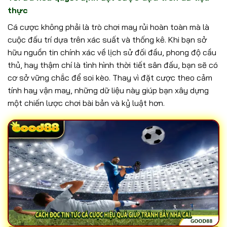
thực
Cá cược không phải là trò chơi may rủi hoàn toàn mà là
cuộc đấu trí dựa trên xác suất và thống kê. Khi bạn sở
hữu nguồn tin chính xác về lịch sử đối đầu, phong độ cầu
thủ, hay thậm chí là tình hình thời tiết sân đấu, bạn sẽ có
cơ sở vững chắc để soi kèo. Thay vì đặt cược theo cảm
tính hay vận may, những dữ liệu này giúp bạn xây dựng
một chiến lược chơi bài bản và kỷ luật hơn.