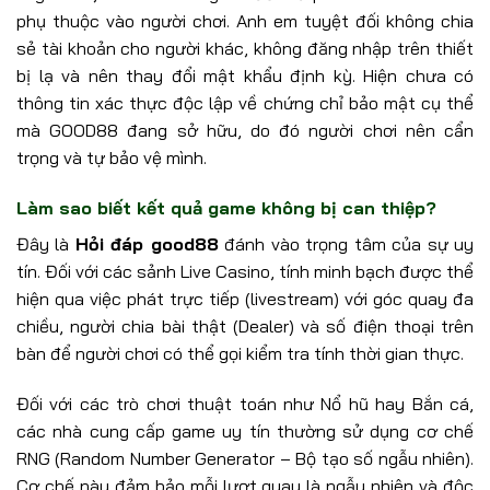
phụ thuộc vào người chơi. Anh em tuyệt đối không chia
sẻ tài khoản cho người khác, không đăng nhập trên thiết
bị lạ và nên thay đổi mật khẩu định kỳ. Hiện chưa có
thông tin xác thực độc lập về chứng chỉ bảo mật cụ thể
mà GOOD88 đang sở hữu, do đó người chơi nên cẩn
trọng và tự bảo vệ mình.
Làm sao biết kết quả game không bị can thiệp?
Đây là
Hỏi đáp good88
đánh vào trọng tâm của sự uy
tín. Đối với các sảnh Live Casino, tính minh bạch được thể
hiện qua việc phát trực tiếp (livestream) với góc quay đa
chiều, người chia bài thật (Dealer) và số điện thoại trên
bàn để người chơi có thể gọi kiểm tra tính thời gian thực.
Đối với các trò chơi thuật toán như Nổ hũ hay Bắn cá,
các nhà cung cấp game uy tín thường sử dụng cơ chế
RNG (Random Number Generator – Bộ tạo số ngẫu nhiên).
Cơ chế này đảm bảo mỗi lượt quay là ngẫu nhiên và độc