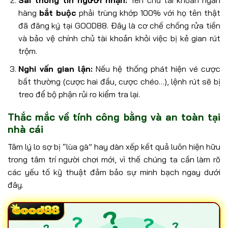
Sai thông tin người nhận:
Tên chủ tài khoản ngân
hàng
bắt buộc
phải trùng khớp 100% với họ tên thật
đã đăng ký tại GOOD88. Đây là cơ chế chống rửa tiền
và bảo vệ chính chủ tài khoản khỏi việc bị kẻ gian rút
trộm.
Nghi vấn gian lận:
Nếu hệ thống phát hiện vé cược
bất thường (cược hai đầu, cược chéo…), lệnh rút sẽ bị
treo để bộ phận rủi ro kiểm tra lại.
Thắc mắc về tính công bằng và an toàn tại
nhà cái
Tâm lý lo sợ bị “lùa gà” hay dàn xếp kết quả luôn hiện hữu
trong tâm trí người chơi mới, vì thế chúng ta cần làm rõ
các yếu tố kỹ thuật đảm bảo sự minh bạch ngay dưới
đây.