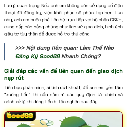
Lưu ý quan trọng: Nếu anh em không còn sử dụng số điện
thoại đã đăng ký, việc khôi phục sẽ phức tạp hơn. Lúc
này, anh em buộc phải liên hệ trực tiếp với bộ phận CSKH,
cung cấp các bằng chứng như lịch sử giao dịch, hình ảnh
giấy tờ tùy thân để được hỗ trợ thủ công.
>>> Nội dung liên quan: Làm Thế Nào
Đăng Ký Good88
Nhanh Chóng?
Giải đáp các vấn đề liên quan đến giao dịch
nạp rút
Tiền bạc phân minh, ái tình dứt khoát, để anh em yên tâm
“xuống tiền” thì cần nắm rõ các quy định tài chính và
cách xử lý khi dòng tiền bị tắc nghẽn sau đây.