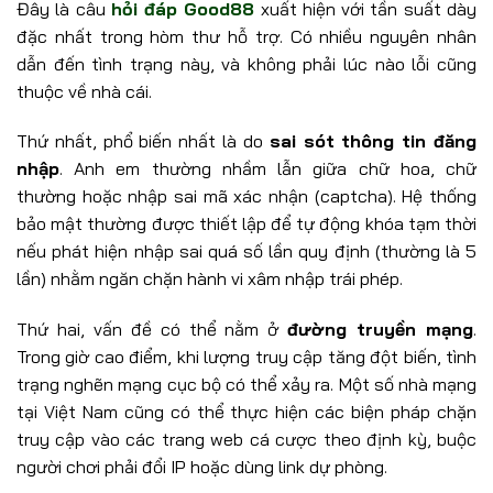
Đây là câu
hỏi đáp Good88
xuất hiện với tần suất dày
đặc nhất trong hòm thư hỗ trợ. Có nhiều nguyên nhân
dẫn đến tình trạng này, và không phải lúc nào lỗi cũng
thuộc về nhà cái.
Thứ nhất, phổ biến nhất là do
sai sót thông tin đăng
nhập
. Anh em thường nhầm lẫn giữa chữ hoa, chữ
thường hoặc nhập sai mã xác nhận (captcha). Hệ thống
bảo mật thường được thiết lập để tự động khóa tạm thời
nếu phát hiện nhập sai quá số lần quy định (thường là 5
lần) nhằm ngăn chặn hành vi xâm nhập trái phép.
Thứ hai, vấn đề có thể nằm ở
đường truyền mạng
.
Trong giờ cao điểm, khi lượng truy cập tăng đột biến, tình
trạng nghẽn mạng cục bộ có thể xảy ra. Một số nhà mạng
tại Việt Nam cũng có thể thực hiện các biện pháp chặn
truy cập vào các trang web cá cược theo định kỳ, buộc
người chơi phải đổi IP hoặc dùng link dự phòng.