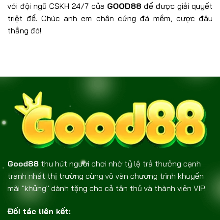
với đội ngũ CSKH 24/7 của
GOOD88
để được giải quyết
triệt để. Chúc anh em chân cứng đá mềm, cược đâu
thắng đó!
Good88
thu hút người chơi nhờ tỷ lệ trả thưởng cạnh
tranh nhất thị trường cùng vô vàn chương trình khuyến
mãi "khủng" dành tặng cho cả tân thủ và thành viên VIP.
Đối tác liên kết: