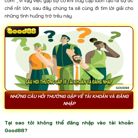
cơm”, vì vậy việc gặp sự cố khi truy cập luôn tạo ra sự ức
chế rất lớn, sau đây chúng ta sẽ cùng đi tìm lời giải cho
những tình huống trớ trêu này.
NHỮNG CÂU HỎI THƯỜNG GẶP VỀ TÀI KHOẢN VÀ ĐĂNG
NHẬP
Tại sao tôi không thể đăng nhập vào tài khoản
Good88?