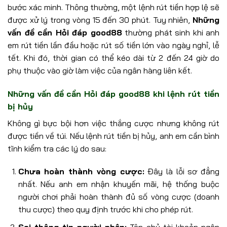
bước xác minh. Thông thường, một lệnh rút tiền hợp lệ sẽ
được xử lý trong vòng 15 đến 30 phút. Tuy nhiên,
Những
vấn đề cần Hỏi đáp good88
thường phát sinh khi anh
em rút tiền lần đầu hoặc rút số tiền lớn vào ngày nghỉ, lễ
tết. Khi đó, thời gian có thể kéo dài từ 2 đến 24 giờ do
phụ thuộc vào giờ làm việc của ngân hàng liên kết.
Những vấn đề cần Hỏi đáp good88 khi lệnh rút tiền
bị hủy
Không gì bực bội hơn việc thắng cược nhưng không rút
được tiền về túi. Nếu lệnh rút tiền bị hủy, anh em cần bình
tĩnh kiểm tra các lý do sau:
Chưa hoàn thành vòng cược:
Đây là lỗi sơ đẳng
nhất. Nếu anh em nhận khuyến mãi, hệ thống buộc
người chơi phải hoàn thành đủ số vòng cược (doanh
thu cược) theo quy định trước khi cho phép rút.