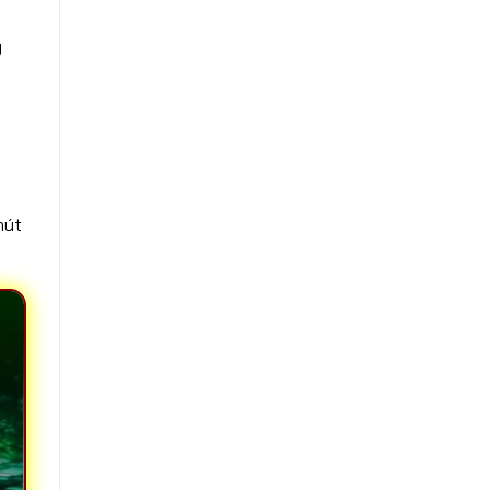
g
hút