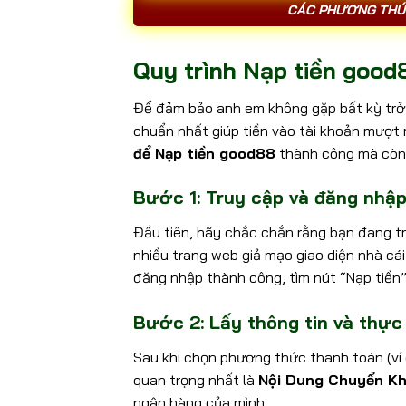
CÁC PHƯƠNG THỨC
Quy trình Nạp tiền good
Để đảm bảo anh em không gặp bất kỳ trở n
chuẩn nhất giúp tiền vào tài khoản mượt
để Nạp tiền good88
thành công mà còn g
Bước 1: Truy cập và đăng nhập
Đầu tiên, hãy chắc chắn rằng bạn đang t
nhiều trang web giả mạo giao diện nhà cái
đăng nhập thành công, tìm nút “Nạp tiền”
Bước 2: Lấy thông tin và thực
Sau khi chọn phương thức thanh toán (ví 
quan trọng nhất là
Nội Dung Chuyển K
ngân hàng của mình.