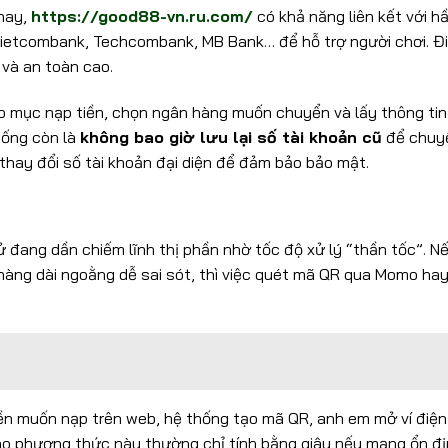
 nay,
https://good88-vn.ru.com/
có khả năng liên kết với h
Vietcombank, Techcombank, MB Bank… để hỗ trợ người chơi. Đ
và an toàn cao.
ào mục nạp tiền, chọn ngân hàng muốn chuyển và lấy thông tin
 sống còn là
không bao giờ lưu lại số tài khoản cũ
để chuy
 thay đổi số tài khoản đại diện để đảm bảo bảo mật.
tử đang dần chiếm lĩnh thị phần nhờ tốc độ xử lý “thần tốc”. N
hàng dài ngoằng dễ sai sót, thì việc quét mã QR qua Momo ha
iền muốn nạp trên web, hệ thống tạo mã QR, anh em mở ví điện
cho phương thức này thường chỉ tính bằng giây nếu mạng ổn đị