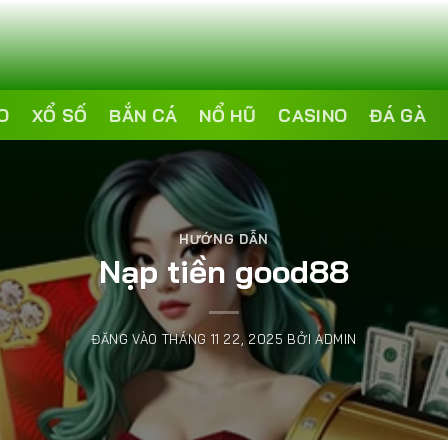
O
XỔ SỐ
BẮN CÁ
NỔ HŨ
CASINO
ĐÁ GÀ
HƯỚNG DẪN
Nạp tiền good88
ĐĂNG VÀO
THÁNG 11 22, 2025
BỞI
ADMIN