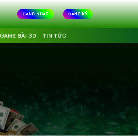
ĐĂNG NHẬP
ĐĂNG KÝ
GAME BÀI 3D
TIN TỨC