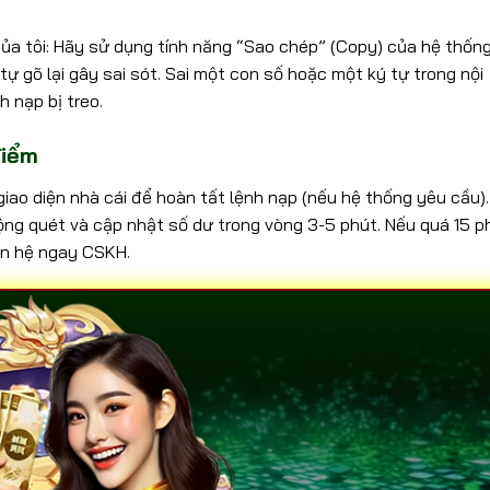
a tôi: Hãy sử dụng tính năng “Sao chép” (Copy) của hệ thốn
ự gõ lại gây sai sót. Sai một con số hoặc một ký tự trong nội
 nạp bị treo.
điểm
giao diện nhà cái để hoàn tất lệnh nạp (nếu hệ thống yêu cầu).
g quét và cập nhật số dư trong vòng 3-5 phút. Nếu quá 15 p
ên hệ ngay CSKH.