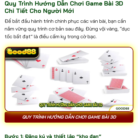
Quy Trình Hướng Dẫn Chơi Game Bài 3D
Chi Tiết Cho Người Mới
Để bắt đầu hành trình chinh phục các ván bài, bạn cần
nắm vững quy trình cơ bản sau đây. Đừng vội vàng, “dục
tốc bất đạt” là điều cấm kỵ trong cờ bạc.
QUY TRÌNH HƯỚNG DẪN CHƠI GAME BÀI 3D
Bước 1: Đăng ký và thiết lập “kho đạn”