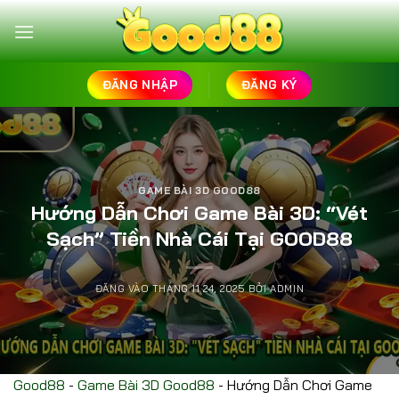
Bỏ
qua
nội
dung
ĐĂNG NHẬP
ĐĂNG KÝ
GAME BÀI 3D GOOD88
Hướng Dẫn Chơi Game Bài 3D: “Vét
Sạch” Tiền Nhà Cái Tại GOOD88
ĐĂNG VÀO
THÁNG 11 24, 2025
BỞI
ADMIN
Good88
-
Game Bài 3D Good88
-
Hướng Dẫn Chơi Game