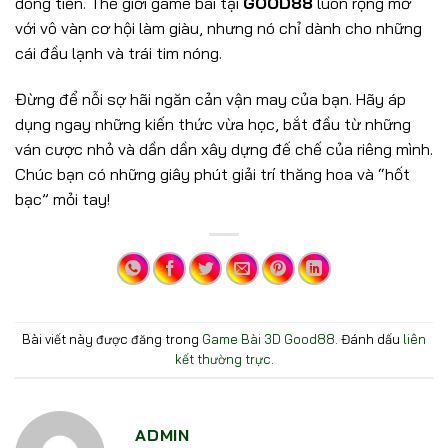
dòng tiền. Thế giới game bài tại
GOOD88
luôn rộng mở
với vô vàn cơ hội làm giàu, nhưng nó chỉ dành cho những
cái đầu lạnh và trái tim nóng.
Đừng để nỗi sợ hãi ngăn cản vận may của bạn. Hãy áp
dụng ngay những kiến thức vừa học, bắt đầu từ những
ván cược nhỏ và dần dần xây dựng đế chế của riêng mình.
Chúc bạn có những giây phút giải trí thăng hoa và “hốt
bạc” mỏi tay!
Bài viết này được đăng trong
Game Bài 3D Good88
. Đánh dấu
liên
kết thường trực
.
ADMIN