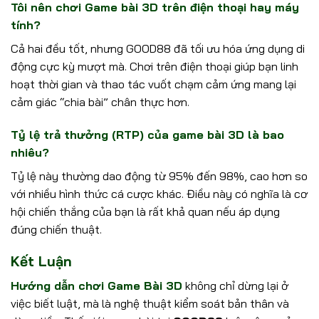
Tôi nên chơi Game bài 3D trên điện thoại hay máy
tính?
Cả hai đều tốt, nhưng GOOD88 đã tối ưu hóa ứng dụng di
động cực kỳ mượt mà. Chơi trên điện thoại giúp bạn linh
hoạt thời gian và thao tác vuốt chạm cảm ứng mang lại
cảm giác “chia bài” chân thực hơn.
Tỷ lệ trả thưởng (RTP) của game bài 3D là bao
nhiêu?
Tỷ lệ này thường dao động từ 95% đến 98%, cao hơn so
với nhiều hình thức cá cược khác. Điều này có nghĩa là cơ
hội chiến thắng của bạn là rất khả quan nếu áp dụng
đúng chiến thuật.
Kết Luận
Hướng dẫn chơi Game Bài 3D
không chỉ dừng lại ở
việc biết luật, mà là nghệ thuật kiểm soát bản thân và