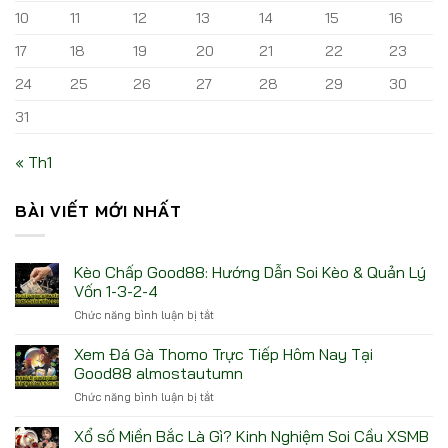
10
11
12
13
14
15
16
17
18
19
20
21
22
23
24
25
26
27
28
29
30
31
« Th1
BÀI VIẾT MỚI NHẤT
Kèo Chấp Good88: Hướng Dẫn Soi Kèo & Quản Lý
Vốn 1-3-2-4
ở
Chức năng bình luận bị tắt
Kèo
Chấp
Xem Đá Gà Thomo Trực Tiếp Hôm Nay Tại
Good88:
Good88 almostautumn
Hướng
ở
Chức năng bình luận bị tắt
Dẫn
Xem
Soi
Đá
Xổ số Miền Bắc Là Gì? Kinh Nghiệm Soi Cầu XSMB
Kèo
Gà