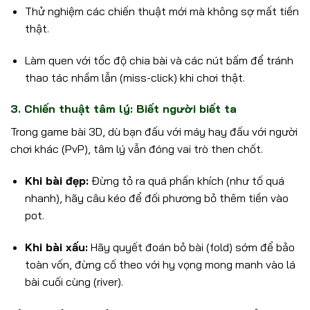
Thử nghiệm các chiến thuật mới mà không sợ mất tiền
thật.
Làm quen với tốc độ chia bài và các nút bấm để tránh
thao tác nhầm lẫn (miss-click) khi chơi thật.
3. Chiến thuật tâm lý: Biết người biết ta
Trong game bài 3D, dù bạn đấu với máy hay đấu với người
chơi khác (PvP), tâm lý vẫn đóng vai trò then chốt.
Khi bài đẹp:
Đừng tỏ ra quá phấn khích (như tố quá
nhanh), hãy câu kéo để đối phương bỏ thêm tiền vào
pot.
Khi bài xấu:
Hãy quyết đoán bỏ bài (fold) sớm để bảo
toàn vốn, đừng cố theo với hy vọng mong manh vào lá
bài cuối cùng (river).