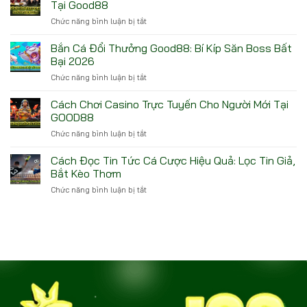
&
Tại Good88
Thomo
Quản
ở
Chức năng bình luận bị tắt
Trực
Lý
Xổ
Tiếp
Vốn
số
Bắn Cá Đổi Thưởng Good88: Bí Kíp Săn Boss Bất
Hôm
1-
Miền
Nay
Bại 2026
3-
Bắc
Tại
2-
ở
Chức năng bình luận bị tắt
Là
Good88
4
Bắn
Gì?
almostautumn
Cá
Cách Chơi Casino Trực Tuyến Cho Người Mới Tại
Kinh
Đổi
Nghiệm
GOOD88
Thưởng
Soi
ở
Chức năng bình luận bị tắt
Good88:
Cầu
Cách
Bí
XSMB
Chơi
Cách Đọc Tin Tức Cá Cược Hiệu Quả: Lọc Tin Giả,
Kíp
Tại
Casino
Săn
Bắt Kèo Thơm
Good88
Trực
Boss
ở
Chức năng bình luận bị tắt
Tuyến
Bất
Cách
Cho
Bại
Đọc
Người
2026
Tin
Mới
Tức
Tại
Cá
GOOD88
Cược
Hiệu
Quả:
Lọc
Tin