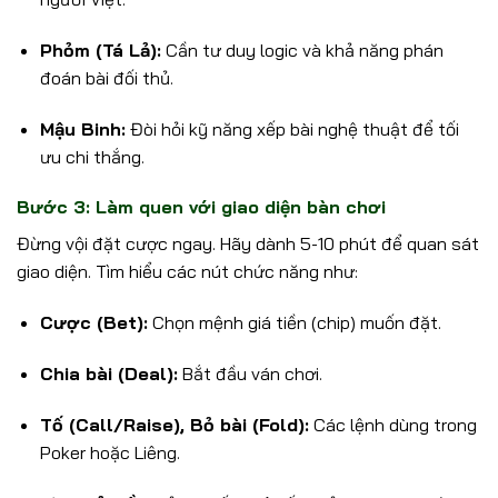
Phỏm (Tá Lả):
Cần tư duy logic và khả năng phán
đoán bài đối thủ.
Mậu Binh:
Đòi hỏi kỹ năng xếp bài nghệ thuật để tối
ưu chi thắng.
Bước 3: Làm quen với giao diện bàn chơi
Đừng vội đặt cược ngay. Hãy dành 5-10 phút để quan sát
giao diện. Tìm hiểu các nút chức năng như:
Cược (Bet):
Chọn mệnh giá tiền (chip) muốn đặt.
Chia bài (Deal):
Bắt đầu ván chơi.
Tố (Call/Raise), Bỏ bài (Fold):
Các lệnh dùng trong
Poker hoặc Liêng.