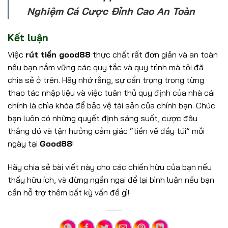
Nghiệm Cá Cược Đỉnh Cao An Toàn
Kết luận
Việc
rút tiền good88
thực chất rất đơn giản và an toàn
nếu bạn nắm vững các quy tắc và quy trình mà tôi đã
chia sẻ ở trên. Hãy nhớ rằng, sự cẩn trọng trong từng
thao tác nhập liệu và việc tuân thủ quy định của nhà cái
chính là chìa khóa để bảo vệ tài sản của chính bạn. Chúc
bạn luôn có những quyết định sáng suốt, cược đâu
thắng đó và tận hưởng cảm giác “tiền về đầy túi” mỗi
ngày tại
Good88
!
Hãy chia sẻ bài viết này cho các chiến hữu của bạn nếu
thấy hữu ích, và đừng ngần ngại để lại bình luận nếu bạn
cần hỗ trợ thêm bất kỳ vấn đề gì!