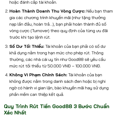
hoặc đánh cắp tài khoản.
Hoàn Thành Doanh Thu Vòng Cược:
Nếu bạn tham
gia các chương trình khuyến mãi (như tặng thưởng
nạp lần đầu, hoàn trả…), bạn phải hoàn thành đủ số
vòng cược (Turnover) theo quy định của từng ưu đãi
trước khi tạo lệnh rút.
Số Dư Tối Thiểu:
Tài khoản của bạn phải có số dư
khả dụng nằm trong hạn mức cho phép rút. Thông
thường, các nhà cái uy tín như Good88 sẽ yêu cầu
mức rút tối thiểu từ 50.000 VNĐ – 100.000 VNĐ.
Không Vi Phạm Chính Sách:
Tài khoản của bạn
không được nằm trong danh sách đen hoặc bị nghi
ngờ có hành vi gian lận, bào khuyến mãi hay sử dụng
phần mềm can thiệp kết quả.
Quy Trình Rút Tiền Good88 3 Bước Chuẩn
Xác Nhất