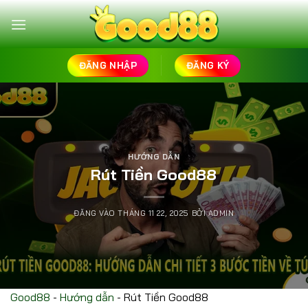
Bỏ
qua
nội
dung
ĐĂNG NHẬP
ĐĂNG KÝ
HƯỚNG DẪN
Rút Tiền Good88
ĐĂNG VÀO
THÁNG 11 22, 2025
BỞI
ADMIN
Good88
-
Hướng dẫn
-
Rút Tiền Good88