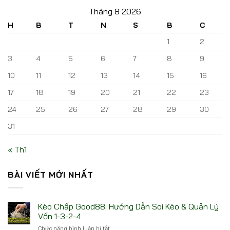
Tháng 8 2026
H
B
T
N
S
B
C
1
2
3
4
5
6
7
8
9
10
11
12
13
14
15
16
17
18
19
20
21
22
23
24
25
26
27
28
29
30
31
« Th1
BÀI VIẾT MỚI NHẤT
Kèo Chấp Good88: Hướng Dẫn Soi Kèo & Quản Lý
Vốn 1-3-2-4
ở
Chức năng bình luận bị tắt