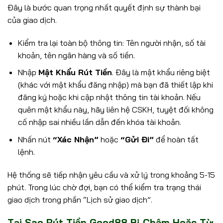
Đây là bước quan trọng nhất quyết định sự thành bại
của giao dịch.
Kiểm tra lại toàn bộ thông tin: Tên người nhận, số tài
khoản, tên ngân hàng và số tiền.
Nhập
Mật Khẩu Rút Tiền
. Đây là mật khẩu riêng biệt
(khác với mật khẩu đăng nhập) mà bạn đã thiết lập khi
đăng ký hoặc khi cập nhật thông tin tài khoản. Nếu
quên mật khẩu này, hãy liên hệ CSKH, tuyệt đối không
cố nhập sai nhiều lần dẫn đến khóa tài khoản.
Nhấn nút
“Xác Nhận”
hoặc
“Gửi Đi”
để hoàn tất
lệnh.
Hệ thống sẽ tiếp nhận yêu cầu và xử lý trong khoảng 5-15
phút. Trong lúc chờ đợi, bạn có thể kiểm tra trạng thái
giao dịch trong phần “Lịch sử giao dịch”.
Tại Sao Rút Tiền Good88 Bị Chậm Hoặc Từ