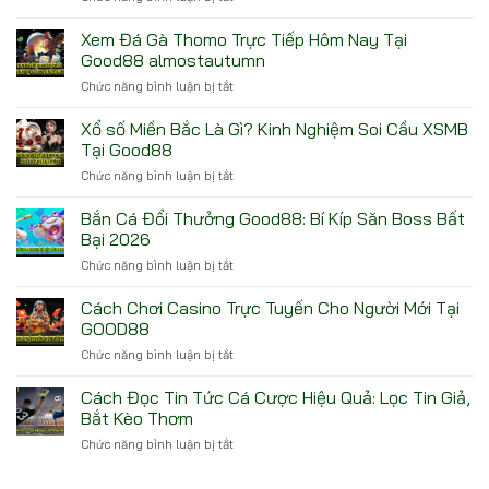
Kèo
Chấp
Xem Đá Gà Thomo Trực Tiếp Hôm Nay Tại
Good88:
Good88 almostautumn
Hướng
ở
Chức năng bình luận bị tắt
Dẫn
Xem
Soi
Đá
Xổ số Miền Bắc Là Gì? Kinh Nghiệm Soi Cầu XSMB
Kèo
Gà
&
Tại Good88
Thomo
Quản
ở
Chức năng bình luận bị tắt
Trực
Lý
Xổ
Tiếp
Vốn
số
Bắn Cá Đổi Thưởng Good88: Bí Kíp Săn Boss Bất
Hôm
1-
Miền
Nay
Bại 2026
3-
Bắc
Tại
2-
ở
Chức năng bình luận bị tắt
Là
Good88
4
Bắn
Gì?
almostautumn
Cá
Cách Chơi Casino Trực Tuyến Cho Người Mới Tại
Kinh
Đổi
Nghiệm
GOOD88
Thưởng
Soi
ở
Chức năng bình luận bị tắt
Good88:
Cầu
Cách
Bí
XSMB
Chơi
Cách Đọc Tin Tức Cá Cược Hiệu Quả: Lọc Tin Giả,
Kíp
Tại
Casino
Săn
Bắt Kèo Thơm
Good88
Trực
Boss
ở
Chức năng bình luận bị tắt
Tuyến
Bất
Cách
Cho
Bại
Đọc
Người
2026