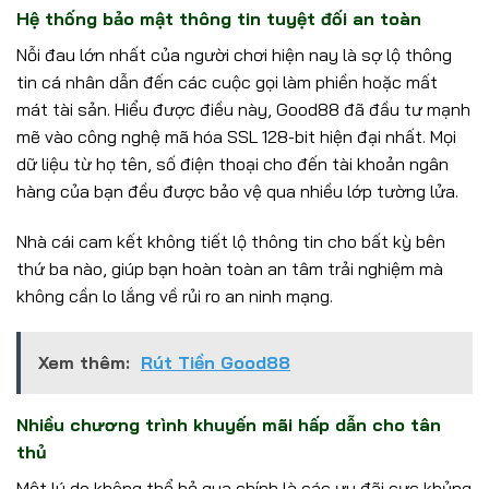
Hệ thống bảo mật thông tin tuyệt đối an toàn
Nỗi đau lớn nhất của người chơi hiện nay là sợ lộ thông
tin cá nhân dẫn đến các cuộc gọi làm phiền hoặc mất
mát tài sản. Hiểu được điều này, Good88 đã đầu tư mạnh
mẽ vào công nghệ mã hóa SSL 128-bit hiện đại nhất. Mọi
dữ liệu từ họ tên, số điện thoại cho đến tài khoản ngân
hàng của bạn đều được bảo vệ qua nhiều lớp tường lửa.
Nhà cái cam kết không tiết lộ thông tin cho bất kỳ bên
thứ ba nào, giúp bạn hoàn toàn an tâm trải nghiệm mà
không cần lo lắng về rủi ro an ninh mạng.
Xem thêm:
Rút Tiền Good88
Nhiều chương trình khuyến mãi hấp dẫn cho tân
thủ
Một lý do không thể bỏ qua chính là các ưu đãi cực khủng