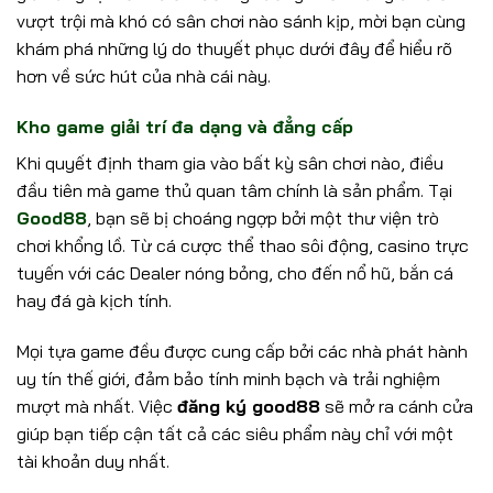
vượt trội mà khó có sân chơi nào sánh kịp, mời bạn cùng
khám phá những lý do thuyết phục dưới đây để hiểu rõ
hơn về sức hút của nhà cái này.
Kho game giải trí đa dạng và đẳng cấp
Khi quyết định tham gia vào bất kỳ sân chơi nào, điều
đầu tiên mà game thủ quan tâm chính là sản phẩm. Tại
Good88
, bạn sẽ bị choáng ngợp bởi một thư viện trò
chơi khổng lồ. Từ cá cược thể thao sôi động, casino trực
tuyến với các Dealer nóng bỏng, cho đến nổ hũ, bắn cá
hay đá gà kịch tính.
Mọi tựa game đều được cung cấp bởi các nhà phát hành
uy tín thế giới, đảm bảo tính minh bạch và trải nghiệm
mượt mà nhất. Việc
đăng ký good88
sẽ mở ra cánh cửa
giúp bạn tiếp cận tất cả các siêu phẩm này chỉ với một
tài khoản duy nhất.