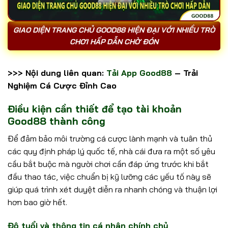
GIAO DIỆN TRANG CHỦ GOOD88 HIỆN ĐẠI VỚI NHIỀU TRÒ
CHƠI HẤP DẪN CHỜ ĐÓN
>>> Nội dung liên quan:
Tải App Good88
– Trải
Nghiệm Cá Cược Đỉnh Cao
Điều kiện cần thiết để tạo tài khoản
Good88 thành công
Để đảm bảo môi trường cá cược lành mạnh và tuân thủ
các quy định pháp lý quốc tế, nhà cái đưa ra một số yêu
cầu bắt buộc mà người chơi cần đáp ứng trước khi bắt
đầu thao tác, việc chuẩn bị kỹ lưỡng các yếu tố này sẽ
giúp quá trình xét duyệt diễn ra nhanh chóng và thuận lợi
hơn bao giờ hết.
Độ tuổi và thông tin cá nhân chính chủ