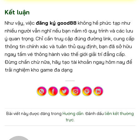
Kết luận
Như vậy, việc
đăng ký good88
không hề phức tạp như
nhiều người vẫn nghĩ nếu bạn nắm rõ quy trình và các lưu
ý quan trọng. Chỉ cần truy cập đúng đường link, cung cấp
thông tin chính xác và tuân thủ quy định, bạn đã sở hữu
ngay tấm vé thông hành vào thế giới giải trí đẳng cấp.
Đừng chần chừ nữa, hãy tạo tài khoản ngay hôm nay để
trải nghiệm kho game đa dạng
Bài viết này được đăng trong
Hướng dẫn
. Đánh dấu
liên kết thường
trực
.