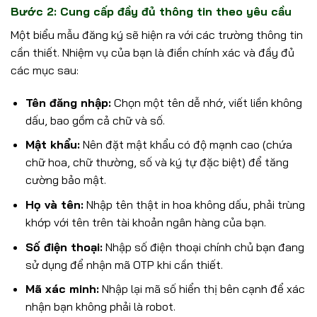
Bước 2: Cung cấp đầy đủ thông tin theo yêu cầu
Một biểu mẫu đăng ký sẽ hiện ra với các trường thông tin
cần thiết. Nhiệm vụ của bạn là điền chính xác và đầy đủ
các mục sau:
Tên đăng nhập:
Chọn một tên dễ nhớ, viết liền không
dấu, bao gồm cả chữ và số.
Mật khẩu:
Nên đặt mật khẩu có độ mạnh cao (chứa
chữ hoa, chữ thường, số và ký tự đặc biệt) để tăng
cường bảo mật.
Họ và tên:
Nhập tên thật in hoa không dấu, phải trùng
khớp với tên trên tài khoản ngân hàng của bạn.
Số điện thoại:
Nhập số điện thoại chính chủ bạn đang
sử dụng để nhận mã OTP khi cần thiết.
Mã xác minh:
Nhập lại mã số hiển thị bên cạnh để xác
nhận bạn không phải là robot.