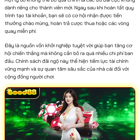
dành riêng cho thành viên mới. Ngay sau khi hoàn tất quy
trình tạo tài khoản, bạn sẽ có cơ hội nhận được tiền
thưởng chào mừng, hoàn trả cược thua hoặc các vòng
quay miễn phí.
Đây là nguồn vốn khởi nghiệp tuyệt vời giúp bạn tăng cơ
hội chiến thắng mà không cần bỏ ra quá nhiều chi phí ban
đầu. Chính sách đãi ngộ này thể hiện tiềm lực tài chính
vững mạnh và sự quan tâm sâu sắc của nhà cái đối với
cộng đồng người chơi.