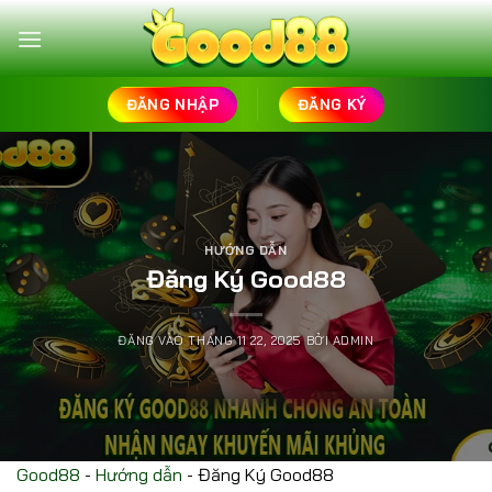
Bỏ
qua
nội
dung
ĐĂNG NHẬP
ĐĂNG KÝ
HƯỚNG DẪN
Đăng Ký Good88
ĐĂNG VÀO
THÁNG 11 22, 2025
BỞI
ADMIN
Good88
-
Hướng dẫn
-
Đăng Ký Good88