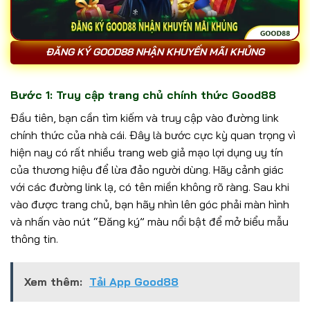
ĐĂNG KÝ GOOD88 NHẬN KHUYẾN MÃI KHỦNG
Bước 1: Truy cập trang chủ chính thức Good88
Đầu tiên, bạn cần tìm kiếm và truy cập vào đường link
chính thức của nhà cái. Đây là bước cực kỳ quan trọng vì
hiện nay có rất nhiều trang web giả mạo lợi dụng uy tín
của thương hiệu để lừa đảo người dùng. Hãy cảnh giác
với các đường link lạ, có tên miền không rõ ràng. Sau khi
vào được trang chủ, bạn hãy nhìn lên góc phải màn hình
và nhấn vào nút “Đăng ký” màu nổi bật để mở biểu mẫu
thông tin.
Xem thêm:
Tải App Good88