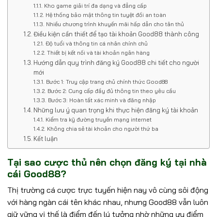
Kho game giải trí đa dạng và đẳng cấp
Hệ thống bảo mật thông tin tuyệt đối an toàn
Nhiều chương trình khuyến mãi hấp dẫn cho tân thủ
Điều kiện cần thiết để tạo tài khoản Good88 thành công
Độ tuổi và thông tin cá nhân chính chủ
Thiết bị kết nối và tài khoản ngân hàng
Hướng dẫn quy trình đăng ký Good88 chi tiết cho người
mới
Bước 1: Truy cập trang chủ chính thức Good88
Bước 2: Cung cấp đầy đủ thông tin theo yêu cầu
Bước 3: Hoàn tất xác minh và đăng nhập
Những lưu ý quan trọng khi thực hiện đăng ký tài khoản
Kiểm tra kỹ đường truyền mạng internet
Không chia sẻ tài khoản cho người thứ ba
Kết luận
Tại sao cược thủ nên chọn đăng ký tại nhà
cái Good88?
Thị trường cá cược trực tuyến hiện nay vô cùng sôi động
với hàng ngàn cái tên khác nhau, nhưng Good88 vẫn luôn
giữ vững vị thế là điểm đến lý tưởng nhờ những ưu điểm