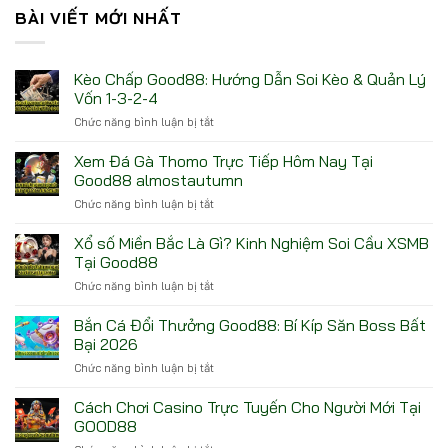
BÀI VIẾT MỚI NHẤT
Kèo Chấp Good88: Hướng Dẫn Soi Kèo & Quản Lý
Vốn 1-3-2-4
ở
Chức năng bình luận bị tắt
Kèo
Chấp
Xem Đá Gà Thomo Trực Tiếp Hôm Nay Tại
Good88:
Good88 almostautumn
Hướng
ở
Chức năng bình luận bị tắt
Dẫn
Xem
Soi
Đá
Xổ số Miền Bắc Là Gì? Kinh Nghiệm Soi Cầu XSMB
Kèo
Gà
&
Tại Good88
Thomo
Quản
ở
Chức năng bình luận bị tắt
Trực
Lý
Xổ
Tiếp
Vốn
số
Bắn Cá Đổi Thưởng Good88: Bí Kíp Săn Boss Bất
Hôm
1-
Miền
Nay
Bại 2026
3-
Bắc
Tại
2-
ở
Chức năng bình luận bị tắt
Là
Good88
4
Bắn
Gì?
almostautumn
Cá
Cách Chơi Casino Trực Tuyến Cho Người Mới Tại
Kinh
Đổi
Nghiệm
GOOD88
Thưởng
Soi