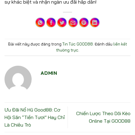
sự khác biệt và nhận ngàn ưu đãi hấp dẫn!
Bài viết này được đăng trong
Tin Tức GOOD88
. Đánh dấu
liên kết
thường trực
.
ADMIN
Ưu Đãi Nổ Hũ Good88: Cơ
Chiến Lược Theo Dõi Kèo
Hội Săn “Tiền Tươi” Hay Chỉ
Online Tại GOOD88
Là Chiêu Trò