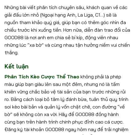
Những bài viết phân tích chuyên sâu, khách quan về các
giải đấu lớn nhỏ (Ngoại hạng Anh, La Liga, C1…) sẽ là
nguồn tham khảo quý giá, giúp bạn có thêm góc nhìn đa
chiều trước khi xuống tiền. Hơn nữa, diễn đàn trao đổi của
GOOD88 là nơi anh em chia sẻ bí kíp, động viên nhau
những lúc “xa bờ” và cùng nhau tận hưởng niềm vui chiến
thắng.
Kết luận
Phân Tích Kèo Cược Thể Thao
không phải là phép
màu giúp bạn giàu lên sau một đêm, nhưng nó là tấm
khiên vững chắc bảo vệ tài sản của bạn trước những rủi
ro. Bằng cách loại bỏ tâm lý đánh bừa, tuân thủ quy trình
soi kèo bài bản và quản lý vốn chặt chẽ, con đường “về
bờ” sẽ không còn xa vời. Hãy để GOOD88 đồng hành
cùng bạn trên hành trình chinh phục đỉnh cao cá cược.
Đăng ký tài khoản GOOD88 ngay hôm nay để trải nghiệm