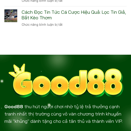
ở
Chức năng bình luận bị tắt
Good88:
Cầu
Cách
Bí
XSMB
Chơi
Cách Đọc Tin Tức Cá Cược Hiệu Quả: Lọc Tin Giả,
Kíp
Tại
Casino
Săn
Bắt Kèo Thơm
Good88
Trực
Boss
ở
Chức năng bình luận bị tắt
Tuyến
Bất
Cách
Cho
Bại
Đọc
Người
2026
Tin
Mới
Tức
Tại
Cá
GOOD88
Cược
Hiệu
Quả:
Lọc
Tin
Giả,
Bắt
Kèo
Thơm
Good88
thu hút người chơi nhờ tỷ lệ trả thưởng cạnh
tranh nhất thị trường cùng vô vàn chương trình khuyến
mãi "khủng" dành tặng cho cả tân thủ và thành viên VIP.