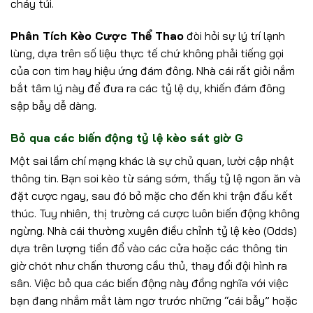
cháy túi.
Phân Tích Kèo Cược Thể Thao
đòi hỏi sự lý trí lạnh
lùng, dựa trên số liệu thực tế chứ không phải tiếng gọi
của con tim hay hiệu ứng đám đông. Nhà cái rất giỏi nắm
bắt tâm lý này để đưa ra các tỷ lệ dụ, khiến đám đông
sập bẫy dễ dàng.
Bỏ qua các biến động tỷ lệ kèo sát giờ G
Một sai lầm chí mạng khác là sự chủ quan, lười cập nhật
thông tin. Bạn soi kèo từ sáng sớm, thấy tỷ lệ ngon ăn và
đặt cược ngay, sau đó bỏ mặc cho đến khi trận đấu kết
thúc. Tuy nhiên, thị trường cá cược luôn biến động không
ngừng. Nhà cái thường xuyên điều chỉnh tỷ lệ kèo (Odds)
dựa trên lượng tiền đổ vào các cửa hoặc các thông tin
giờ chót như chấn thương cầu thủ, thay đổi đội hình ra
sân. Việc bỏ qua các biến động này đồng nghĩa với việc
bạn đang nhắm mắt làm ngơ trước những “cái bẫy” hoặc