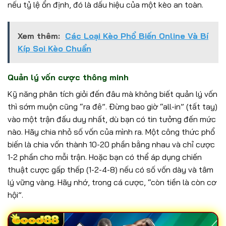
nếu tỷ lệ ổn định, đó là dấu hiệu của một kèo an toàn.
Xem thêm:
Các Loại Kèo Phổ Biến Online Và Bí
Kíp Soi Kèo Chuẩn
Quản lý vốn cược thông minh
Kỹ năng phân tích giỏi đến đâu mà không biết quản lý vốn
thì sớm muộn cũng “ra đê”. Đừng bao giờ “all-in” (tất tay)
vào một trận đấu duy nhất, dù bạn có tin tưởng đến mức
nào. Hãy chia nhỏ số vốn của mình ra. Một công thức phổ
biến là chia vốn thành 10-20 phần bằng nhau và chỉ cược
1-2 phần cho mỗi trận. Hoặc bạn có thể áp dụng chiến
thuật cược gấp thếp (1-2-4-8) nếu có số vốn dày và tâm
lý vững vàng. Hãy nhớ, trong cá cược, “còn tiền là còn cơ
hội”.