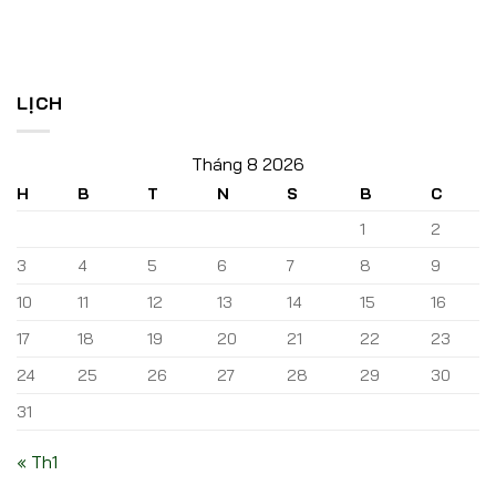
LỊCH
Tháng 8 2026
H
B
T
N
S
B
C
1
2
3
4
5
6
7
8
9
10
11
12
13
14
15
16
17
18
19
20
21
22
23
24
25
26
27
28
29
30
31
« Th1