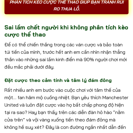
PHÂN TÍCH KÈO CƯỢC THỂ THAO GIÚP BẠN TRÁNH RỦI
RO THUA LỖ.
Sai lầm chết người khi không phân tích kèo
cược thể thao
Để có thể chiến thắng trong các ván cược và bảo toàn
túi tiền của mình, trước hết anh em cần nhìn nhận thẳng
thắn vào những sai lầm kinh điển mà 90% người chơi mới
đều mắc phải dưới đây.
Đặt cược theo cảm tính và tâm lý đám đông
Rất nhiều anh em bước vào cuộc chơi với tâm thế của
một… fan hâm mộ cuồng nhiệt. Bạn yêu thích Manchester
United và luôn đặt cược vào họ bất chấp phong độ hiện
tại ra sao? Hay bạn thấy trên các diễn đàn hô hào “nằm
cửa trên” và vội vàng xuống tiền theo đám đông mà
không hề suy xét? Đây là con đường ngắn nhất dẫn đến