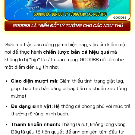
GOOD88 LÀ “BẾN ĐỖ” LÝ TƯỞNG CHO CÁC NGƯ THỦ
Giữa ma trận các cổng game hiện nay, việc tìm kiếm một
nơi để thực hành
chiến lược bắn cá hiệu quả
mà
không lo bị “bịp” là rất quan trọng. GOOD88 nổi lên như
một điểm đến uy tín nhờ:
Giao diện mượt mà:
Giảm thiểu tình trạng giật lag,
giúp thao tác bắn băng bi hay bắn ria chuẩn xác từng
milimet.
Đa dạng sinh vật:
Hệ thống cá phong phú với mức trả
thưởng rõ ràng, minh bạch.
Thanh khoản nhanh:
Thắng là rút, không lòng vòng.
Đây là yếu tố tiên quyết để anh em yên tâm đầu tư.