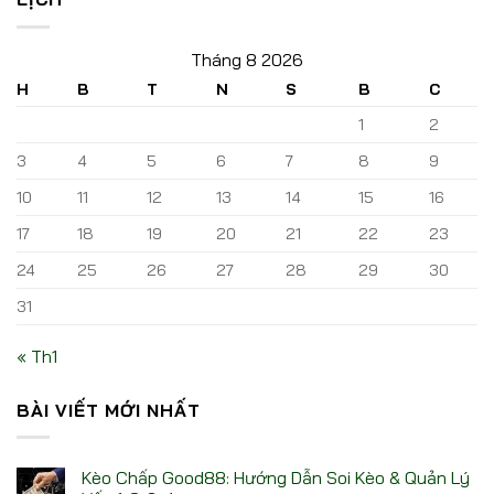
Tháng 8 2026
H
B
T
N
S
B
C
1
2
3
4
5
6
7
8
9
10
11
12
13
14
15
16
17
18
19
20
21
22
23
24
25
26
27
28
29
30
31
« Th1
BÀI VIẾT MỚI NHẤT
Kèo Chấp Good88: Hướng Dẫn Soi Kèo & Quản Lý