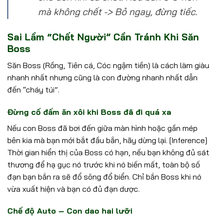
mà không chết -> Bỏ ngay, đừng tiếc.
Sai Lầm “Chết Người” Cần Tránh Khi Săn
Boss
Săn Boss (Rồng, Tiên cá, Cóc ngậm tiền) là cách làm giàu
nhanh nhất nhưng cũng là con đường nhanh nhất dẫn
đến “cháy túi”.
Đừng cố đấm ăn xôi khi Boss đã đi quá xa
Nếu con Boss đã bơi đến giữa màn hình hoặc gần mép
bên kia mà bạn mới bắt đầu bắn, hãy dừng lại. [Inference]
Thời gian hiển thị của Boss có hạn, nếu bạn không đủ sát
thương để hạ gục nó trước khi nó biến mất, toàn bộ số
đạn bạn bắn ra sẽ đổ sông đổ biển. Chỉ bắn Boss khi nó
vừa xuất hiện và bạn có đủ đạn dược.
Chế độ Auto – Con dao hai lưỡi