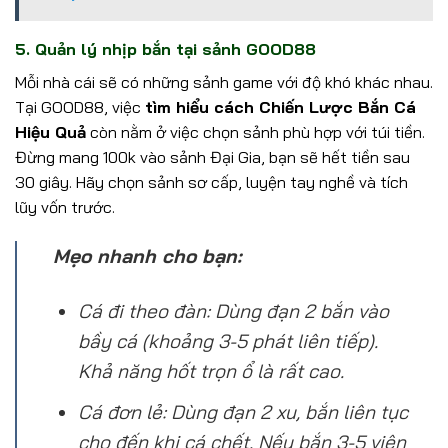
5. Quản lý nhịp bắn tại sảnh GOOD88
Mỗi nhà cái sẽ có những sảnh game với độ khó khác nhau.
Tại GOOD88, việc
tìm hiểu cách Chiến Lược Bắn Cá
Hiệu Quả
còn nằm ở việc chọn sảnh phù hợp với túi tiền.
Đừng mang 100k vào sảnh Đại Gia, bạn sẽ hết tiền sau
30 giây. Hãy chọn sảnh sơ cấp, luyện tay nghề và tích
lũy vốn trước.
Mẹo nhanh cho bạn:
Cá đi theo đàn: Dùng đạn 2 bắn vào
bầy cá (khoảng 3-5 phát liên tiếp).
Khả năng hốt trọn ổ là rất cao.
Cá đơn lẻ: Dùng đạn 2 xu, bắn liên tục
cho đến khi cá chết. Nếu bắn 3-5 viên