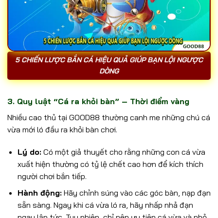
5 CHIẾN LƯỢC BẮN CÁ HIỆU QUẢ GIÚP BẠN LỘI NGƯỢC
DÒNG
3. Quy luật “Cá ra khỏi bàn” – Thời điểm vàng
Nhiều cao thủ tại GOOD88 thường canh me những chú cá
vừa mới ló đầu ra khỏi bàn chơi.
Lý do:
Có một giả thuyết cho rằng những con cá vừa
xuất hiện thường có tỷ lệ chết cao hơn để kích thích
người chơi bắn tiếp.
Hành động:
Hãy chỉnh súng vào các góc bàn, nạp đạn
sẵn sàng. Ngay khi cá vừa ló ra, hãy nhấp nhả đạn
ngay lập tức. Tuy nhiên, chỉ nên ưu tiên cá vừa và nhỏ.