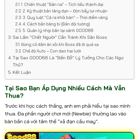
1. Chiến thuật “Bắn ria” – Tích tiểu thành đại
2. Kỹ thuật bắn tăng đạn – Đòn bẩy lợi nhuận
3. Quy luật “Cá ra khỏi bàn” – Thời điểm vàng
4. Cách bắn băng bi (Bắn dội tường)
5. Quản lý nhịp bắn tại sảnh GOOD88
Sai Lầm “Chết Người” Cần Tránh Khi Săn Boss
Đừng cố đấm ăn xôi khi Boss đã đi quá xa
Chế độ Auto – Con dao hai lưỡi
Tại Sao GOOD88 Là “Bến Đỗ” Lý Tưởng Cho Các Ngư
Thủ?
Kết Luận
Tại Sao Bạn Áp Dụng Nhiều Cách Mà Vẫn
Thua?
Trước khi học cách thắng, anh em phải hiểu tại sao mình
thua. Đa phần người chơi mới (Newbie) thường lao vào
bàn bắn cá với tâm thế “xả đạn cầu may”.