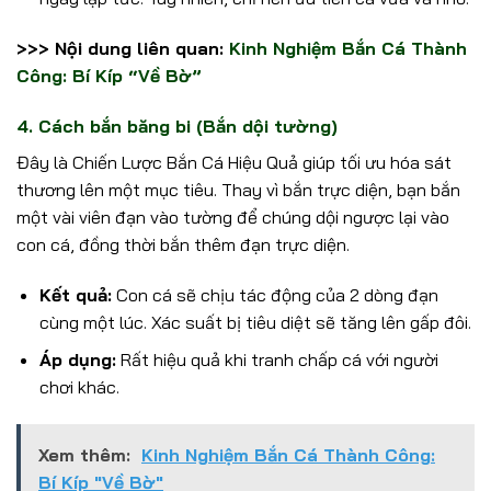
>>> Nội dung liên quan:
Kinh Nghiệm Bắn Cá Thành
Công: Bí Kíp “Về Bờ”
4. Cách bắn băng bi (Bắn dội tường)
Đây là Chiến Lược Bắn Cá Hiệu Quả giúp tối ưu hóa sát
thương lên một mục tiêu. Thay vì bắn trực diện, bạn bắn
một vài viên đạn vào tường để chúng dội ngược lại vào
con cá, đồng thời bắn thêm đạn trực diện.
Kết quả:
Con cá sẽ chịu tác động của 2 dòng đạn
cùng một lúc. Xác suất bị tiêu diệt sẽ tăng lên gấp đôi.
Áp dụng:
Rất hiệu quả khi tranh chấp cá với người
chơi khác.
Xem thêm:
Kinh Nghiệm Bắn Cá Thành Công:
Bí Kíp "Về Bờ"