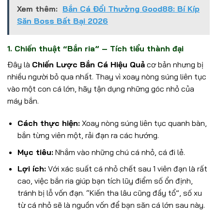
Xem thêm:
Bắn Cá Đổi Thưởng Good88: Bí Kíp
Săn Boss Bất Bại 2026
1. Chiến thuật “Bắn ria” – Tích tiểu thành đại
Đây là
Chiến Lược Bắn Cá Hiệu Quả
cơ bản nhưng bị
nhiều người bỏ qua nhất. Thay vì xoay nòng súng liên tục
vào một con cá lớn, hãy tận dụng những góc nhỏ của
máy bắn.
Cách thực hiện:
Xoay nòng súng liên tục quanh bàn,
bắn từng viên một, rải đạn ra các hướng.
Mục tiêu:
Nhắm vào những chú cá nhỏ, cá đi lẻ.
Lợi ích:
Với xác suất cá nhỏ chết sau 1 viên đạn là rất
cao, việc bắn ria giúp bạn tích lũy điểm số ổn định,
tránh bị lỗ vốn đạn. “Kiến tha lâu cũng đầy tổ”, số xu
từ cá nhỏ sẽ là nguồn vốn để bạn săn cá lớn sau này.