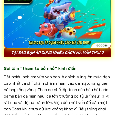
TẠI SAO BẠN ÁP DỤNG NHIỀU CÁCH MÀ VẪN THUA?
Sai lầm “tham to bỏ nhỏ” kinh điển
Rất nhiều anh em vừa vào bàn là chỉnh súng lên mức đạn
cao nhất và chỉ chăm chăm nhắm vào cá mập, nàng tiên
cá hay rồng vàng. Theo cơ chế lập trình của hầu hết các
game bắn cá hiện nay, cá lớn thường có tỷ lệ “máu” (HP)
rất cao và độ né tránh lớn. Việc dồn hết vốn để săn một
con Boss khi chưa đủ lực không khác gì “lấy trứng chọi