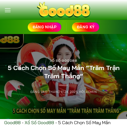
Bỏ
qua
nội
dung
ĐĂNG NHẬP
ĐĂNG KÝ
XỔ SỐ GOOD88
5 Cách Chọn Số May Mắn “Trăm Trận
Trăm Thắng”
ĐĂNG VÀO
THÁNG 11 24, 2025
BỞI
ADMIN
Good88
-
Xổ Số Good88
-
5 Cách Chọn Số May Mắn