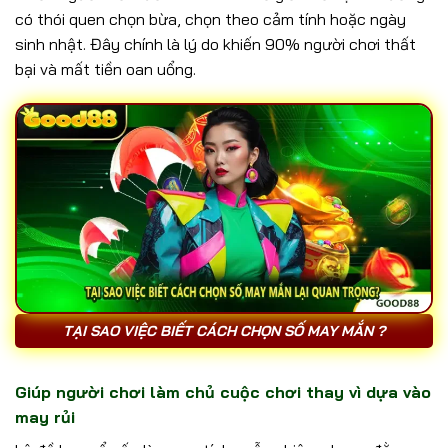
có thói quen chọn bừa, chọn theo cảm tính hoặc ngày
sinh nhật. Đây chính là lý do khiến 90% người chơi thất
bại và mất tiền oan uổng.
TẠI SAO VIỆC BIẾT CÁCH CHỌN SỐ MAY MẮN ?
Giúp người chơi làm chủ cuộc chơi thay vì dựa vào
may rủi