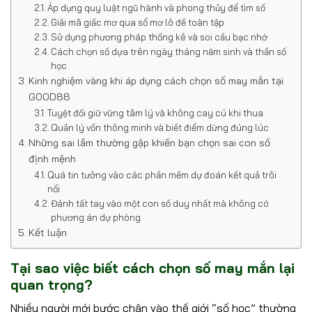
Áp dụng quy luật ngũ hành và phong thủy để tìm số
Giải mã giấc mơ qua sổ mơ lô đề toàn tập
Sử dụng phương pháp thống kê và soi cầu bạc nhớ
Cách chọn số dựa trên ngày tháng năm sinh và thần số
học
Kinh nghiệm vàng khi áp dụng cách chọn số may mắn tại
GOOD88
Tuyệt đối giữ vững tâm lý và không cay cú khi thua
Quản lý vốn thông minh và biết điểm dừng đúng lúc
Những sai lầm thường gặp khiến bạn chọn sai con số
định mệnh
Quá tin tưởng vào các phần mềm dự đoán kết quả trôi
nổi
Đánh tất tay vào một con số duy nhất mà không có
phương án dự phòng
Kết luận
Tại sao việc biết cách chọn số may mắn lại
quan trọng?
Nhiều người mới bước chân vào thế giới “số học” thường