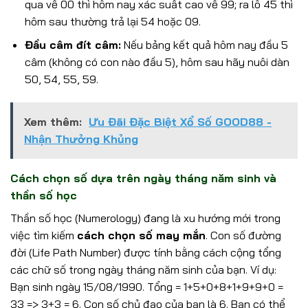
qua về 00 thì hôm nay xác suất cao về 99; ra lô 45 thì
hôm sau thường trả lại 54 hoặc 09.
Đầu câm đít câm:
Nếu bảng kết quả hôm nay đầu 5
câm (không có con nào đầu 5), hôm sau hãy nuôi dàn
50, 54, 55, 59.
Xem thêm:
Ưu Đãi Đặc Biệt Xổ Số GOOD88 -
Nhận Thưởng Khủng
Cách chọn số dựa trên ngày tháng năm sinh và
thần số học
Thần số học (Numerology) đang là xu hướng mới trong
việc tìm kiếm
cách chọn số may mắn
. Con số đường
đời (Life Path Number) được tính bằng cách cộng tổng
các chữ số trong ngày tháng năm sinh của bạn. Ví dụ:
Bạn sinh ngày 15/08/1990. Tổng = 1+5+0+8+1+9+9+0 =
33 => 3+3 = 6. Con số chủ đạo của bạn là 6. Bạn có thể