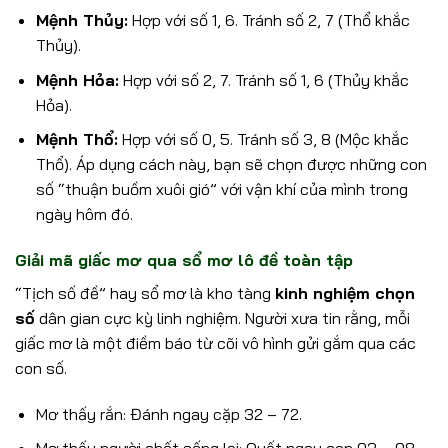
Mệnh Thủy:
Hợp với số 1, 6. Tránh số 2, 7 (Thổ khắc
Thủy).
Mệnh Hỏa:
Hợp với số 2, 7. Tránh số 1, 6 (Thủy khắc
Hỏa).
Mệnh Thổ:
Hợp với số 0, 5. Tránh số 3, 8 (Mộc khắc
Thổ). Áp dụng cách này, bạn sẽ chọn được những con
số “thuận buồm xuôi gió” với vận khí của mình trong
ngày hôm đó.
Giải mã giấc mơ qua sổ mơ lô đề toàn tập
“Tịch số đề” hay sổ mơ là kho tàng
kinh nghiệm chọn
số
dân gian cực kỳ linh nghiệm. Người xưa tin rằng, mỗi
giấc mơ là một điềm báo từ cõi vô hình gửi gắm qua các
con số.
Mơ thấy rắn: Đánh ngay cặp 32 – 72.