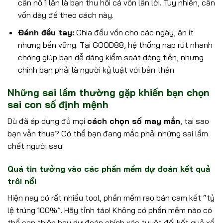
cần nổ 1 lần là bạn thu hồi cả vốn lẫn lời. Tuy nhiên, cần
vốn dày để theo cách này.
Đánh đều tay:
Chia đều vốn cho các ngày, ăn ít
nhưng bền vững. Tại GOOD88, hệ thống nạp rút nhanh
chóng giúp bạn dễ dàng kiểm soát dòng tiền, nhưng
chính bạn phải là người kỷ luật với bản thân.
Những sai lầm thường gặp khiến bạn chọn
sai con số định mệnh
Dù đã áp dụng đủ mọi
cách chọn số may mắn
, tại sao
bạn vẫn thua? Có thể bạn đang mắc phải những sai lầm
chết người sau:
Quá tin tưởng vào các phần mềm dự đoán kết quả
trôi nổi
Hiện nay có rất nhiều tool, phần mềm rao bán cam kết “tỷ
lệ trúng 100%”. Hãy tỉnh táo! Không có phần mềm nào có
thể can thiệp hay dự đoán chính xác tuyệt đối kết quả xổ