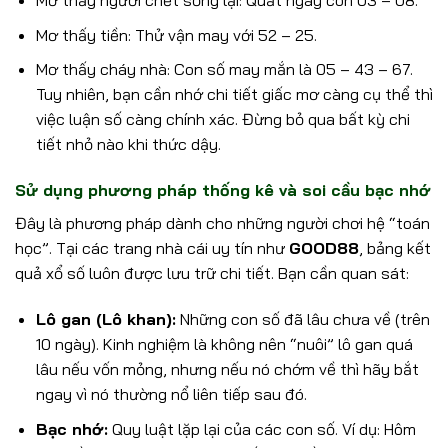
Mơ thấy người chết sống lại: Quất ngay con 03 – 08.
Mơ thấy tiền: Thử vận may với 52 – 25.
Mơ thấy cháy nhà: Con số may mắn là 05 – 43 – 67.
Tuy nhiên, bạn cần nhớ chi tiết giấc mơ càng cụ thể thì
việc luận số càng chính xác. Đừng bỏ qua bất kỳ chi
tiết nhỏ nào khi thức dậy.
Sử dụng phương pháp thống kê và soi cầu bạc nhớ
Đây là phương pháp dành cho những người chơi hệ “toán
học”. Tại các trang nhà cái uy tín như
GOOD88
, bảng kết
quả xổ số luôn được lưu trữ chi tiết. Bạn cần quan sát:
Lô gan (Lô khan):
Những con số đã lâu chưa về (trên
10 ngày). Kinh nghiệm là không nên “nuôi” lô gan quá
lâu nếu vốn mỏng, nhưng nếu nó chớm về thì hãy bắt
ngay vì nó thường nổ liên tiếp sau đó.
Bạc nhớ:
Quy luật lặp lại của các con số. Ví dụ: Hôm