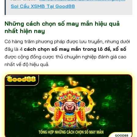
Soi Cầu XSMB Tại Good88
Những cách chọn số may mắn hiệu quả
nhất hiện nay
Có hàng trăm phương pháp được lưu truyền, nhưng dưới
đây là 4
cách chọn số may mắn trong lô đề, xổ số
được cộng đồng cược thủ chuyên nghiệp đánh giá cao
nhất về độ hiệu quả.